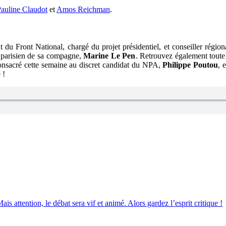
auline Claudot
et
Amos Reichman
.
nt du Front National, chargé du projet présidentiel, et conseiller rég
e parisien de sa compagne,
Marine Le Pen
. Retrouvez également toute
onsacré cette semaine au discret candidat du NPA,
Philippe Poutou
, 
 !
ais attention, le débat sera vif et animé. Alors gardez l’esprit critique !