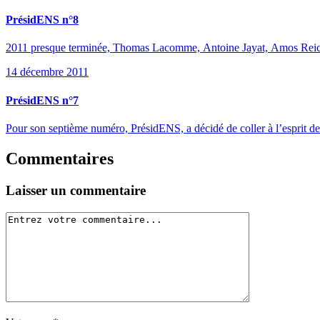
PrésidENS n°8
2011 presque terminée, Thomas Lacomme, Antoine Jayat, Amos Reich
14 décembre 2011
PrésidENS n°7
Pour son septième numéro, PrésidENS, a décidé de coller à l’esprit de 
Commentaires
Laisser un commentaire