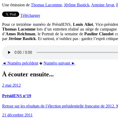
Une émission de
Thomas Lacomme
,
Jérôme Bastick
,
Antoine Jayat
,
P
Télécharger
Pour ce treizième numéro de PrésidENS,
Louis Aliot
, Vice-préside
Thomas Lacomme
lors d’un entretien réalisé au siège de campagn
d’
Amos Reichman
, le Portrait de la semaine de
Pauline Claudot
c
par
Jérôme Bastick
. Et surtout, n’oubliez pas : gardez l’esprit critique
◄ Numéro précédent
◈
Numéro suivant ►
À écouter ensuite...
2 mai 2012
PrésidENS n°19
Retour sur les résultats de l’élection présidentielle française de 2012. M
21 décembre 2011