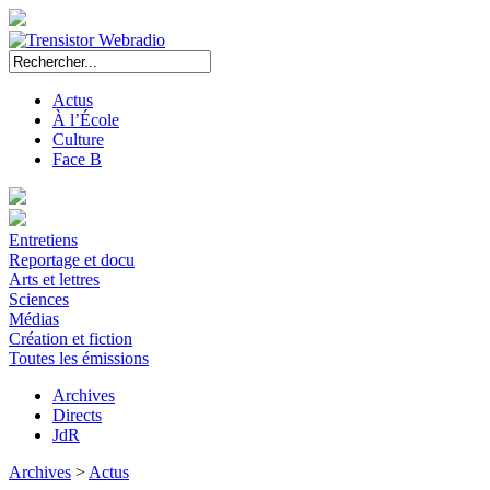
Actus
À l’École
Culture
Face B
Entretiens
Reportage et docu
Arts et lettres
Sciences
Médias
Création et fiction
Toutes les émissions
Archives
Directs
JdR
Archives
>
Actus