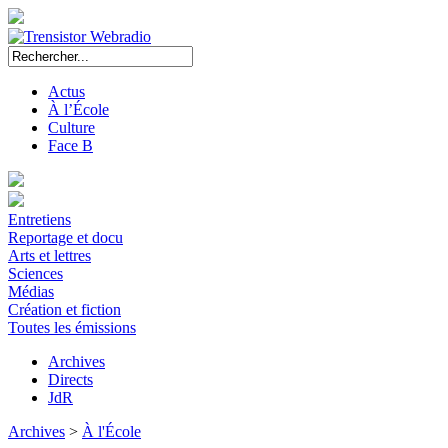
Actus
À l’École
Culture
Face B
Entretiens
Reportage et docu
Arts et lettres
Sciences
Médias
Création et fiction
Toutes les émissions
Archives
Directs
JdR
Archives
>
À l'École