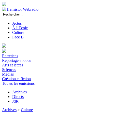
Actus
À l’École
Culture
Face B
Entretiens
Reportage et docu
Arts et lettres
Sciences
Médias
Création et fiction
Toutes les émissions
Archives
Directs
JdR
Archives
>
Culture