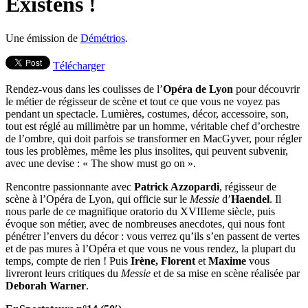
Existens !
Une émission de
Démétrios
.
Télécharger
Rendez-vous dans les coulisses de l’
Opéra de Lyon
pour découvrir
le métier de régisseur de scène et tout ce que vous ne voyez pas
pendant un spectacle. Lumières, costumes, décor, accessoire, son,
tout est réglé au millimètre par un homme, véritable chef d’orchestre
de l’ombre, qui doit parfois se transformer en MacGyver, pour régler
tous les problèmes, même les plus insolites, qui peuvent subvenir,
avec une devise : « The show must go on ».
Rencontre passionnante avec
Patrick Azzopardi
, régisseur de
scène à l’Opéra de Lyon, qui officie sur le
Messie
d’
Haendel
. Il
nous parle de ce magnifique oratorio du XVIIIeme siècle, puis
évoque son métier, avec de nombreuses anecdotes, qui nous font
pénétrer l’envers du décor : vous verrez qu’ils s’en passent de vertes
et de pas mures à l’Opéra et que vous ne vous rendez, la plupart du
temps, compte de rien ! Puis
Irène,
Florent
et
Maxime
vous
livreront leurs critiques du
Messie
et de sa mise en scène réalisée par
Deborah Warner
.