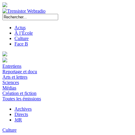
Actus
À l’École
Culture
Face B
Entretiens
Reportage et docu
Arts et lettres
Sciences
Médias
Création et fiction
Toutes les émissions
Archives
Directs
JdR
Culture