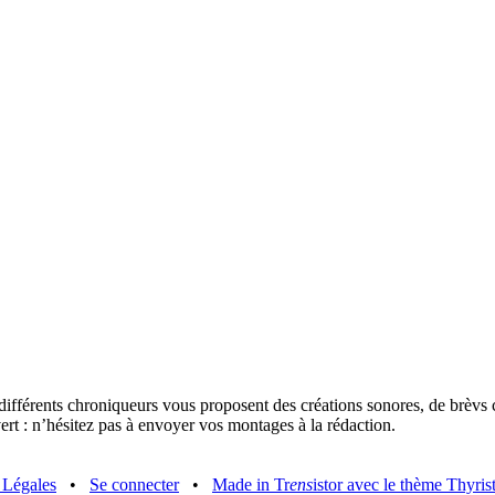
ifférents chroniqueurs vous proposent des créations sonores, de brèvs 
vert : n’hésitez pas à envoyer vos montages à la rédaction.
 Légales
•
Se connecter
•
Made in Tr
ens
istor avec le thème Thyri