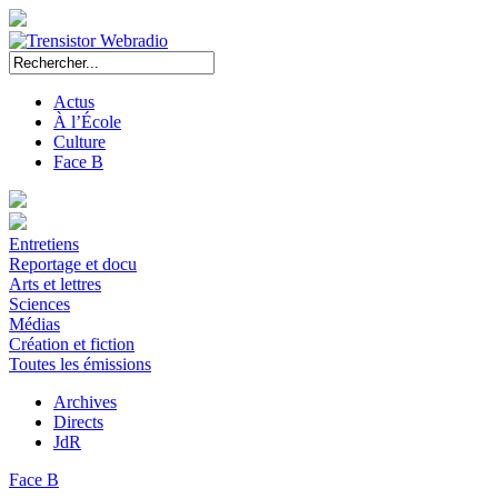
Actus
À l’École
Culture
Face B
Entretiens
Reportage et docu
Arts et lettres
Sciences
Médias
Création et fiction
Toutes les émissions
Archives
Directs
JdR
Face B