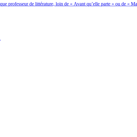
ue professeur de littérature, loin de « Avant qu’elle parte » ou de « 
.