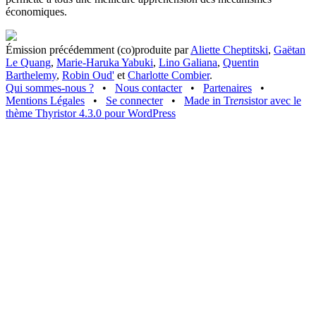
économiques.
Émission précédemment (co)produite par
Aliette Cheptitski
,
Gaëtan
Le Quang
,
Marie-Haruka Yabuki
,
Lino Galiana
,
Quentin
Barthelemy
,
Robin Oud'
et
Charlotte Combier
.
Qui sommes-nous ?
•
Nous contacter
•
Partenaires
•
Mentions Légales
•
Se connecter
•
Made in Tr
ens
istor avec le
thème Thyristor 4.3.0 pour WordPress