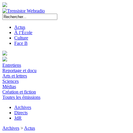
Actus
À l’École
Culture
Face B
Entretiens
Reportage et docu
Arts et lettres
Sciences
Médias
Création et fiction
Toutes les émissions
Archives
Directs
JdR
Archives
>
Actus