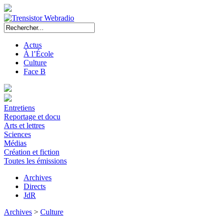
Actus
À l’École
Culture
Face B
Entretiens
Reportage et docu
Arts et lettres
Sciences
Médias
Création et fiction
Toutes les émissions
Archives
Directs
JdR
Archives
>
Culture