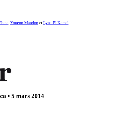
ébina
,
Youenn Mandon
et
Lyna El Kamel
.
uca
•
5 mars 2014