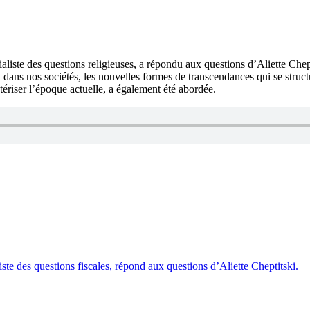
ste des questions religieuses, a répondu aux questions d’Aliette Chep
dans nos sociétés, les nouvelles formes de transcendances qui se struct
ctériser l’époque actuelle, a également été abordée.
te des questions fiscales, répond aux questions d’Aliette Cheptitski.