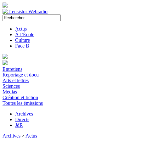
Actus
À l’École
Culture
Face B
Entretiens
Reportage et docu
Arts et lettres
Sciences
Médias
Création et fiction
Toutes les émissions
Archives
Directs
JdR
Archives
>
Actus