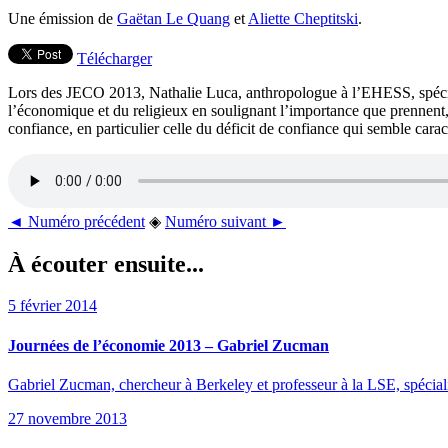
Une émission de
Gaëtan Le Quang
et
Aliette Cheptitski
.
Télécharger
Lors des JECO 2013, Nathalie Luca, anthropologue à l’EHESS, spéciali
l’économique et du religieux en soulignant l’importance que prennent, 
confiance, en particulier celle du déficit de confiance qui semble cara
◄ Numéro précédent
◈
Numéro suivant ►
À écouter ensuite...
5 février 2014
Journées de l’économie 2013 – Gabriel Zucman
Gabriel Zucman, chercheur à Berkeley et professeur à la LSE, spécialis
27 novembre 2013