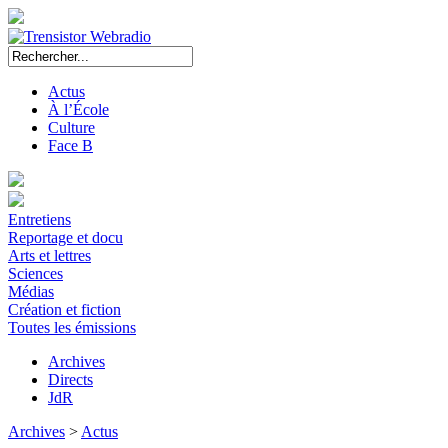
Actus
À l’École
Culture
Face B
Entretiens
Reportage et docu
Arts et lettres
Sciences
Médias
Création et fiction
Toutes les émissions
Archives
Directs
JdR
Archives
>
Actus