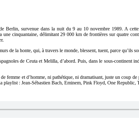
Berlin, survenue dans la nuit du 9 au 10 novembre 1989. A cette da
n a une cinquantaine, délimitant 29 000 km de frontières sur quatre 
r.
s de la honte, qui, à travers le monde, blessent, tuent, parce qu’ils son
spagnoles de Ceuta et Melilla, d’abord. Puis, dans le sous-continent ind
femme et d’homme, ni pathétique, ni dramatisant, juste un coup de proj
 la playlist : Jean-Sébastien Bach, Eminem, Pink Floyd, One Republic,