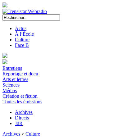
Actus
À l’École
Culture
Face B
Entretiens
Reportage et docu
Arts et lettres
Sciences
Médias
Création et fiction
Toutes les émissions
Archives
Directs
JdR
Archives
>
Culture