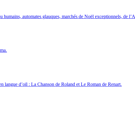
ou humains, automates glauques, marchés de Noël exceptionnels, de l’A
éma.
 en langue d’oïl : La Chanson de Roland et Le Roman de Renart.