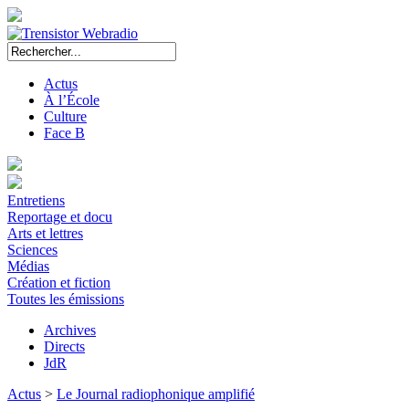
Actus
À l’École
Culture
Face B
Entretiens
Reportage et docu
Arts et lettres
Sciences
Médias
Création et fiction
Toutes les émissions
Archives
Directs
JdR
Actus
>
Le Journal radiophonique amplifié