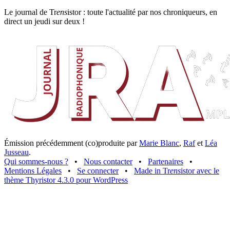
Le journal de Tr
ens
istor : toute l'actualité par nos chroniqueurs, en
direct un jeudi sur deux !
Émission précédemment (co)produite par
Marie Blanc
,
Raf
et
Léa
Jusseau
.
Qui sommes-nous ?
•
Nous contacter
•
Partenaires
•
Mentions Légales
•
Se connecter
•
Made in Tr
ens
istor avec le
thème Thyristor 4.3.0 pour WordPress