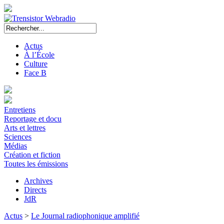
Actus
À l’École
Culture
Face B
Entretiens
Reportage et docu
Arts et lettres
Sciences
Médias
Création et fiction
Toutes les émissions
Archives
Directs
JdR
Actus
>
Le Journal radiophonique amplifié