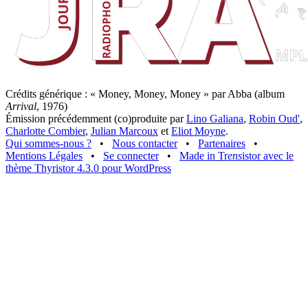
Crédits générique : « Money, Money, Money » par Abba (album
Arrival
, 1976)
Émission précédemment (co)produite par
Lino Galiana
,
Robin Oud'
,
Charlotte Combier
,
Julian Marcoux
et
Eliot Moyne
.
Qui sommes-nous ?
•
Nous contacter
•
Partenaires
•
Mentions Légales
•
Se connecter
•
Made in Tr
ens
istor avec le
thème Thyristor 4.3.0 pour WordPress