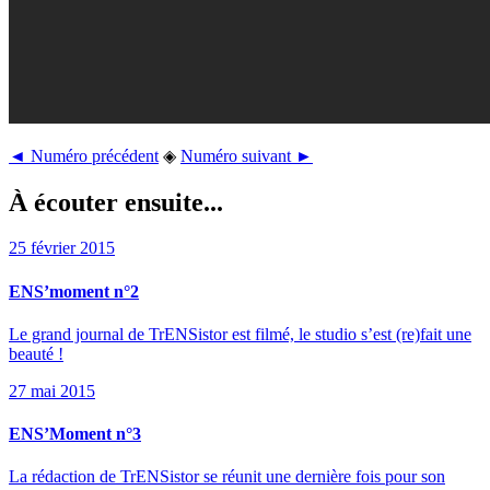
◄ Numéro précédent
◈
Numéro suivant ►
À écouter ensuite...
25 février 2015
ENS’moment n°2
Le grand journal de TrENSistor est filmé, le studio s’est (re)fait une
beauté !
27 mai 2015
ENS’Moment n°3
La rédaction de TrENSistor se réunit une dernière fois pour son