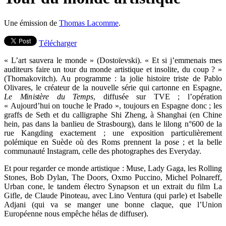
Une émission de
Thomas Lacomme
.
Télécharger
« L’art sauvera le monde » (Dostoïevski). « Et si j’emmenais mes
auditeurs faire un tour du monde artistique et insolite, du coup ? »
(Thomakovitch). Au programme : la jolie histoire triste de Pablo
Olivares, le créateur de la nouvelle série qui cartonne en Espagne,
Le Ministère du Temps
, diffusée sur TVE ; l’opération
« Aujourd’hui on touche le Prado », toujours en Espagne donc ; les
graffs de Seth et du calligraphe Shi Zheng, à Shanghai (en Chine
hein, pas dans la banlieu de Strasbourg), dans le lilong n°600 de la
rue Kangding exactement ; une exposition particulièrement
polémique en Suède où des Roms prennent la pose ; et la belle
communauté Instagram, celle des photographes des Everyday.
Et pour regarder ce monde artistique : Muse, Lady Gaga, les Rolling
Stones, Bob Dylan, The Doors, Oxmo Puccino, Michel Polnareff,
Urban cone, le tandem électro Synapson et un extrait du film La
Gifle, de Claude Pinoteau, avec Lino Ventura (qui parle) et Isabelle
Adjani (qui va se manger une bonne claque, que l’Union
Européenne nous empêche hélas de diffuser).