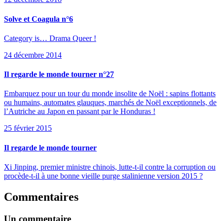
Solve et Coagula n°6
Category is… Drama Queer !
24 décembre 2014
Il regarde le monde tourner n°27
Embarquez pour un tour du monde insolite de Noël : sapins flottants
ou humains, automates glauques, marchés de Noël exceptionnels, de
l’Autriche au Japon en passant par le Honduras !
25 février 2015
Il regarde le monde tourner
Xi Jinping, premier ministre chinois, lutte-t-il contre la corruption ou
procède-t-il à une bonne vieille purge stalinienne version 2015 ?
Commentaires
Un commentaire