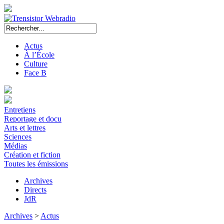
Actus
À l’École
Culture
Face B
Entretiens
Reportage et docu
Arts et lettres
Sciences
Médias
Création et fiction
Toutes les émissions
Archives
Directs
JdR
Archives
>
Actus