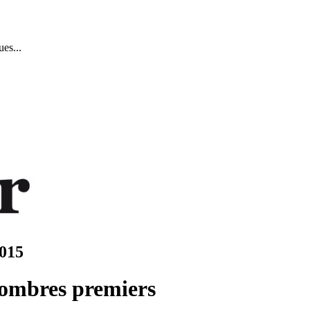
es...
015
nombres premiers