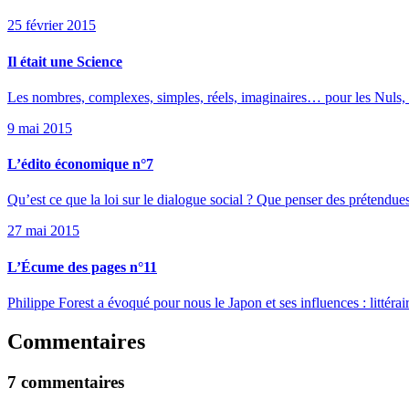
25 février 2015
Il était une Science
Les nombres, complexes, simples, réels, imaginaires… pour les Nuls, 
9 mai 2015
L’édito économique n°7
Qu’est ce que la loi sur le dialogue social ? Que penser des prétendue
27 mai 2015
L’Écume des pages n°11
Philippe Forest a évoqué pour nous le Japon et ses influences : littéra
Commentaires
7 commentaires