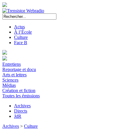
Actus
À l’École
Culture
Face B
Entretiens
Reportage et docu
Arts et lettres
Sciences
Médias
Création et fiction
Toutes les émissions
Archives
Directs
JdR
Archives
>
Culture