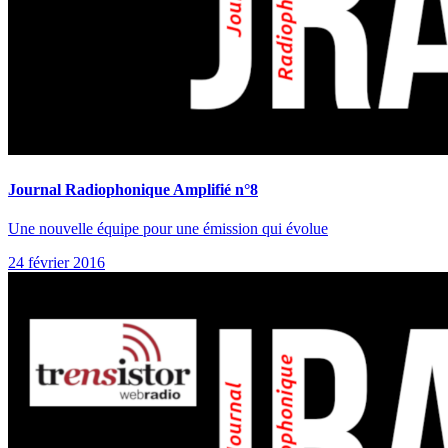
Journal Radiophonique Amplifié n°8
Une nouvelle équipe pour une émission qui évolue
24 février 2016