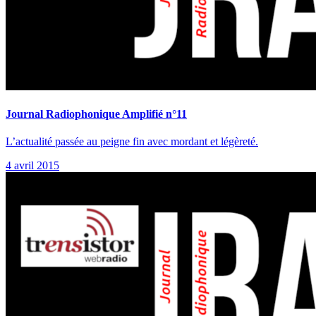
Journal Radiophonique Amplifié n°11
L’actualité passée au peigne fin avec mordant et légèreté.
4 avril 2015