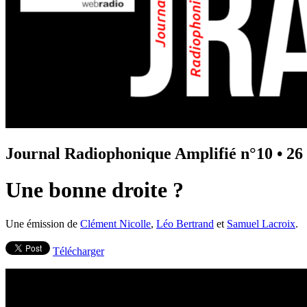
Journal Radiophonique Amplifié n°10
•
26
Une bonne droite ?
Une émission de
Clément Nicolle
,
Léo Bertrand
et
Samuel Lacroix
.
Télécharger