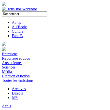
Actus
À l’École
Culture
Face B
Entretiens
Reportage et docu
Arts et lettres
Sciences
Médias
Création et fiction
Toutes les émissions
Archives
Directs
JdR
Actus