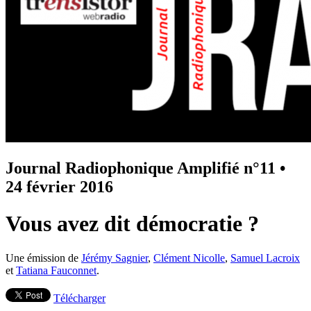
Journal Radiophonique Amplifié n°11
•
24 février 2016
Vous avez dit démocratie ?
Une émission de
Jérémy Sagnier
,
Clément Nicolle
,
Samuel Lacroix
et
Tatiana Fauconnet
.
Télécharger