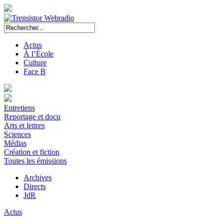
Actus
À l’École
Culture
Face B
Entretiens
Reportage et docu
Arts et lettres
Sciences
Médias
Création et fiction
Toutes les émissions
Archives
Directs
JdR
Actus