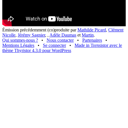
Émission précédemment (co)produite par
Mathilde Picard
,
Clément
Nicolle
,
Jérémy Sagnier
,
,
Adèle Daumas
et
Martin
.
Qui sommes-nous ?
•
Nous contacter
•
Partenaires
•
Mentions Légales
•
Se connecter
•
Made in Tr
ens
istor avec le
thème Thyristor 4.3.0 pour WordPress