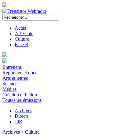
Actus
À l’École
Culture
Face B
Entretiens
Reportage et docu
Arts et lettres
Sciences
Médias
Création et fiction
Toutes les émissions
Archives
Directs
JdR
Archives
>
Culture