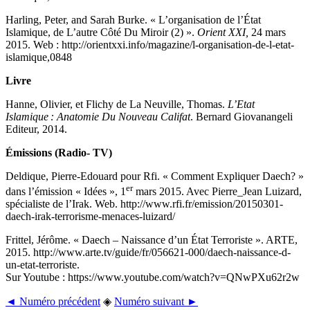
Harling, Peter, and Sarah Burke. « L’organisation de l’État
Islamique, de L’autre Côté Du Miroir (2) ».
Orient XXI,
24 mars
2015. Web : http://orientxxi.info/magazine/l-organisation-de-l-etat-
islamique,0848
Livre
Hanne, Olivier, et Flichy de La Neuville, Thomas.
L’Etat
Islamique : Anatomie Du Nouveau Califat
. Bernard Giovanangeli
Editeur, 2014.
Émissions (Radio- TV)
Deldique, Pierre-Edouard pour Rfi. « Comment Expliquer Daech? »
er
dans l’émission « Idées », 1
mars 2015. Avec Pierre_Jean Luizard,
spécialiste de l’Irak. Web. http://www.rfi.fr/emission/20150301-
daech-irak-terrorisme-menaces-luizard/
Frittel, Jérôme. « Daech – Naissance d’un État Terroriste ». ARTE,
2015. http://www.arte.tv/guide/fr/056621-000/daech-naissance-d-
un-etat-terroriste.
Sur Youtube : https://www.youtube.com/watch?v=QNwPXu62r2w
◄ Numéro précédent
◈
Numéro suivant ►