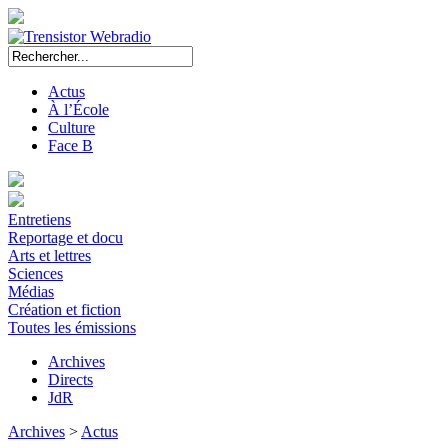
Actus
À l’École
Culture
Face B
Entretiens
Reportage et docu
Arts et lettres
Sciences
Médias
Création et fiction
Toutes les émissions
Archives
Directs
JdR
Archives
>
Actus