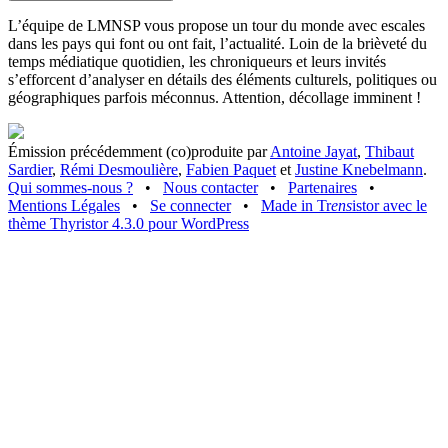
L’équipe de LMNSP vous propose un tour du monde avec escales
dans les pays qui font ou ont fait, l’actualité. Loin de la brièveté du
temps médiatique quotidien, les chroniqueurs et leurs invités
s’efforcent d’analyser en détails des éléments culturels, politiques ou
géographiques parfois méconnus. Attention, décollage imminent !
Émission précédemment (co)produite par
Antoine Jayat
,
Thibaut
Sardier
,
Rémi Desmoulière
,
Fabien Paquet
et
Justine Knebelmann
.
Qui sommes-nous ?
•
Nous contacter
•
Partenaires
•
Mentions Légales
•
Se connecter
•
Made in Tr
ens
istor avec le
thème Thyristor 4.3.0 pour WordPress