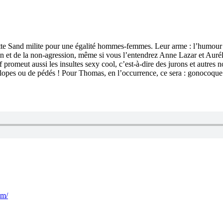
te Sand milite pour une égalité hommes-femmes. Leur arme : l’humour et 
sation et de la non-agression, même si vous l’entendrez Anne Lazar et Aur
lectif promeut aussi les insultes sexy cool, c’est-à-dire des jurons et aut
salopes ou de pédés ! Pour Thomas, en l’occurrence, ce sera : gonocoque. Br
om/