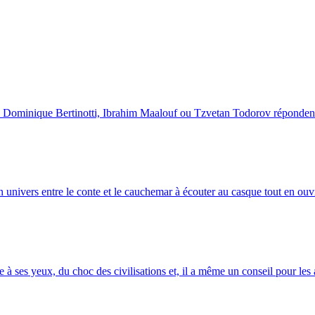
ré, Dominique Bertinotti, Ibrahim Maalouf ou Tzvetan Todorov réponden
univers entre le conte et le cauchemar à écouter au casque tout en ouv
le à ses yeux, du choc des civilisations et, il a même un conseil pour les 