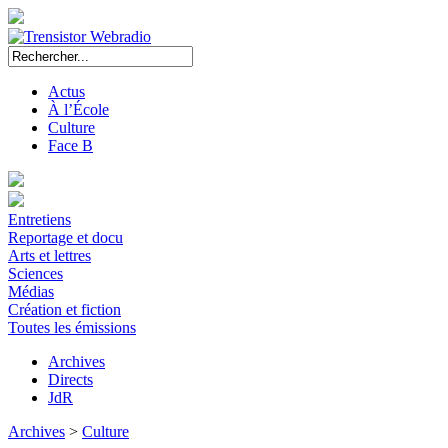
Actus
À l’École
Culture
Face B
Entretiens
Reportage et docu
Arts et lettres
Sciences
Médias
Création et fiction
Toutes les émissions
Archives
Directs
JdR
Archives
>
Culture