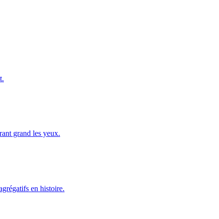
t.
rant grand les yeux.
agrégatifs en histoire.