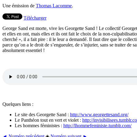
Une émission de
Thomas Lacomme
.
Télécharger
George Sand est morte, vive les Georgette Sand ! Le collectif Georget
et elles en ont, mais elles et ils ont fait le choix de la non-culpabili
cherché », il a fait pire : il le leur a demandé. Il faut dire que le col
parce qu’on a le droit de s’engueuler, de s’injurier, sans se traiter de 
absolument essentiel !
Quelques liens :
Le site des Georgette Sand :
http://www.georgettesand.org/
Le Panthéon tout en vert et violet :
http://invisibilisees.tumblr.c
Les hommes féministes :
http://lhommefeministe.tumblr.com/
◄ Numéro précédent
◈
Numéro suivant ►