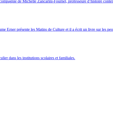
 compagnie de Michelle Zancarini-Fournel, professeure d’histoire conte
Erner présente les Matins de Culture et il a écrit un livre sur les peo
lier dans les institutions scolaires et familiales.