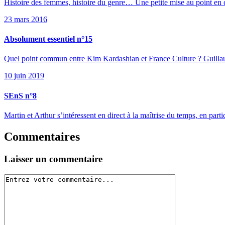
Histoire des femmes, histoire du genre… Une petite mise au point en
23 mars 2016
Absolument essentiel n°15
Quel point commun entre Kim Kardashian et France Culture ? Guillaume 
10 juin 2019
SEnS n°8
Martin et Arthur s’intéressent en direct à la maîtrise du temps, en particu
Commentaires
Laisser un commentaire