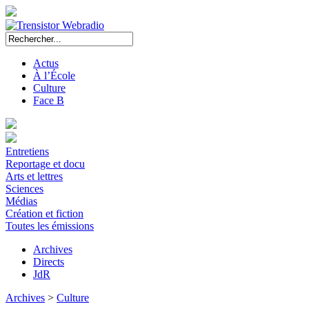
Actus
À l’École
Culture
Face B
Entretiens
Reportage et docu
Arts et lettres
Sciences
Médias
Création et fiction
Toutes les émissions
Archives
Directs
JdR
Archives
>
Culture