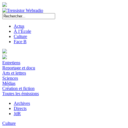
Actus
À l’École
Culture
Face B
Entretiens
Reportage et docu
Arts et lettres
Sciences
Médias
Création et fiction
Toutes les émissions
Archives
Directs
JdR
Culture