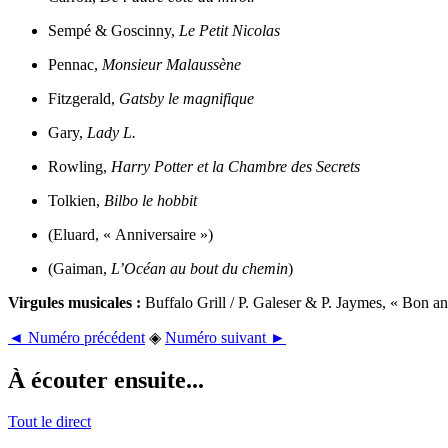
Sempé & Goscinny,
Le Petit Nicolas
Pennac,
Monsieur Malaussène
Fitzgerald,
Gatsby le magnifique
Gary,
Lady L.
Rowling,
Harry Potter et la Chambre des Secrets
Tolkien,
Bilbo le hobbit
(Eluard, « Anniversaire »)
(Gaiman,
L’Océan au bout du chemin
)
Virgules musicales :
Buffalo Grill / P. Galeser & P. Jaymes, « Bon ann
◄ Numéro précédent
◈
Numéro suivant ►
À écouter ensuite...
Tout le direct