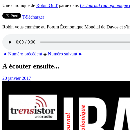
Une chronique de
Robin Oud'
parue dans
Le Journal radiophonique 
Télécharger
Robin vous emmène au Forum Économique Mondial de Davos et s’interro
◄ Numéro précédent
◈
Numéro suivant ►
À écouter ensuite...
20 janvier 2017