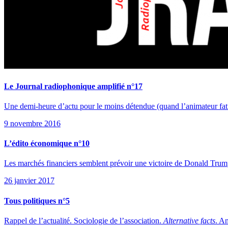
Le Journal radiophonique amplifié n°17
Une demi-heure d’actu pour le moins détendue (quand l’animateur fat
9 novembre 2016
L’édito économique n°10
Les marchés financiers semblent prévoir une victoire de Donald Trump
26 janvier 2017
Tous politiques n°5
Rappel de l’actualité. Sociologie de l’association.
Alternative facts
. A