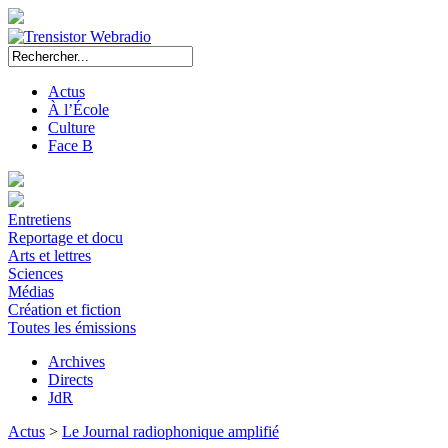
Actus
À l’École
Culture
Face B
Entretiens
Reportage et docu
Arts et lettres
Sciences
Médias
Création et fiction
Toutes les émissions
Archives
Directs
JdR
Actus
>
Le Journal radiophonique amplifié