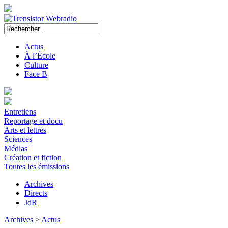
Actus
À l’École
Culture
Face B
Entretiens
Reportage et docu
Arts et lettres
Sciences
Médias
Création et fiction
Toutes les émissions
Archives
Directs
JdR
Archives
>
Actus