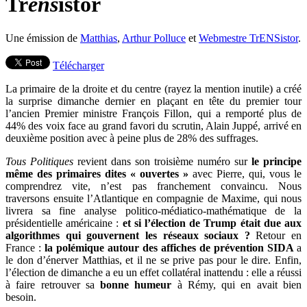
Tr
ens
istor
Une émission de
Matthias
,
Arthur Polluce
et
Webmestre TrENSistor
.
Télécharger
La primaire de la droite et du centre (rayez la mention inutile) a créé
la surprise dimanche dernier en plaçant en tête du premier tour
l’ancien Premier ministre François Fillon, qui a remporté plus de
44% des voix face au grand favori du scrutin, Alain Juppé, arrivé en
deuxième position avec à peine plus de 28% des suffrages.
Tous Politiques
revient dans son troisième numéro sur
le principe
même des primaires dites « ouvertes »
avec Pierre, qui, vous le
comprendrez vite, n’est pas franchement convaincu. Nous
traversons ensuite l’Atlantique en compagnie de Maxime, qui nous
livrera sa fine analyse politico-médiatico-mathématique de la
présidentielle américaine :
et si l’élection de Trump était due aux
algorithmes qui gouvernent les réseaux sociaux ?
Retour en
France :
la polémique autour des affiches de prévention SIDA
a
le don d’énerver Matthias, et il ne se prive pas pour le dire. Enfin,
l’élection de dimanche a eu un effet collatéral inattendu : elle a réussi
à faire retrouver sa
bonne humeur
à Rémy, qui en avait bien
besoin.