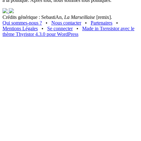
à la politique. Après tout, nous sommes tous politiques.
Crédits générique : SebastiAn,
La Marseillaise
[remix].
Qui sommes-nous ?
•
Nous contacter
•
Partenaires
•
Mentions Légales
•
Se connecter
•
Made in Tr
ens
istor avec le
thème Thyristor 4.3.0 pour WordPress