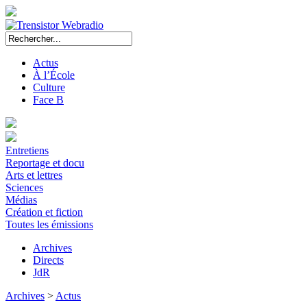
Actus
À l’École
Culture
Face B
Entretiens
Reportage et docu
Arts et lettres
Sciences
Médias
Création et fiction
Toutes les émissions
Archives
Directs
JdR
Archives
>
Actus