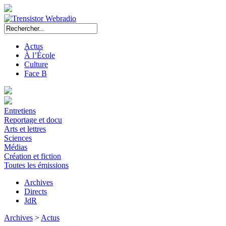
Actus
À l’École
Culture
Face B
Entretiens
Reportage et docu
Arts et lettres
Sciences
Médias
Création et fiction
Toutes les émissions
Archives
Directs
JdR
Archives
>
Actus