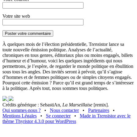
Votre site web
À quelques mois de l’élection présidentielle, Tr
ens
istor lance sa
toute nouvelle émission politique. Analyses de l’actualité,
chroniques en tous genres, éditoriaux plus ou moins engagés, billets
d’humeur et d’humour, voici les quelques ingrédients qui nous
permettrons, je l’espère, de regarder le monde politique en ébullition
sous tous les angles. Des invités seront à prévoir, qu’il s’agisse
d’hommes et de femmes politiques ou de simples citoyens engagés.
Pourquoi cette émission ? Parce qu’iI est grand temps de s’intéresser
à la politique. Après tout, nous sommes tous politiques.
Crédits générique : SebastiAn,
La Marseillaise
[remix].
Qui sommes-nous ?
•
Nous contacter
•
Partenaires
•
Mentions Légales
•
Se connecter
•
Made in Tr
ens
istor avec le
thème Thyristor 4.3.0 pour WordPress