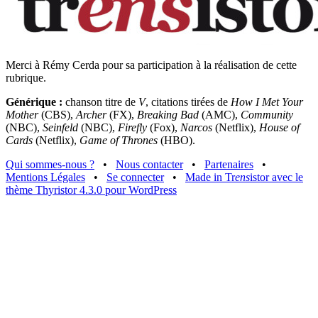
Merci à Rémy Cerda pour sa participation à la réalisation de cette
rubrique.
Générique :
chanson titre de
V
, citations tirées de
How I Met Your
Mother
(CBS),
Archer
(FX),
Breaking Bad
(AMC),
Community
(NBC),
Seinfeld
(NBC),
Firefly
(Fox),
Narcos
(Netflix),
House of
Cards
(Netflix),
Game of Thrones
(HBO).
Qui sommes-nous ?
•
Nous contacter
•
Partenaires
•
Mentions Légales
•
Se connecter
•
Made in Tr
ens
istor avec le
thème Thyristor 4.3.0 pour WordPress