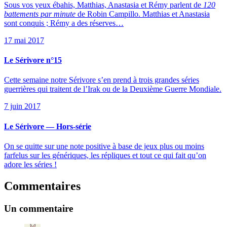
Sous vos yeux ébahis, Matthias, Anastasia et Rémy parlent de
120
battements par minute
de Robin Campillo. Matthias et Anastasia
sont conquis ; Rémy a des réserves…
17 mai 2017
Le Sérivore n°15
Cette semaine notre Sérivore s’en prend à trois grandes séries
guerrières qui traitent de l’Irak ou de la Deuxième Guerre Mondiale.
7 juin 2017
Le Sérivore — Hors-série
On se quitte sur une note positive à base de jeux plus ou moins
farfelus sur les génériques, les répliques et tout ce qui fait qu’on
adore les séries !
Commentaires
Un commentaire