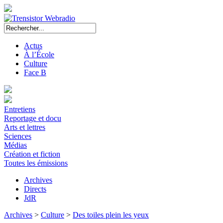
Actus
À l’École
Culture
Face B
Entretiens
Reportage et docu
Arts et lettres
Sciences
Médias
Création et fiction
Toutes les émissions
Archives
Directs
JdR
Archives
>
Culture
>
Des toiles plein les yeux