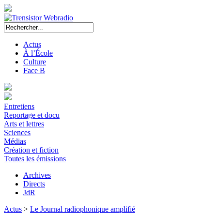
Actus
À l’École
Culture
Face B
Entretiens
Reportage et docu
Arts et lettres
Sciences
Médias
Création et fiction
Toutes les émissions
Archives
Directs
JdR
Actus
>
Le Journal radiophonique amplifié