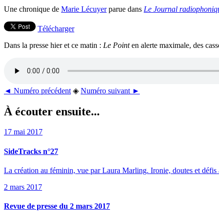
Une chronique de
Marie Lécuyer
parue dans
Le Journal radiophoniq
Télécharger
Dans la presse hier et ce matin :
Le Point
en alerte maximale, des cass
◄ Numéro précédent
◈
Numéro suivant ►
À écouter ensuite...
17 mai 2017
SideTracks n°27
La création au féminin, vue par Laura Marling. Ironie, doutes et déf
2 mars 2017
Revue de presse du 2 mars 2017