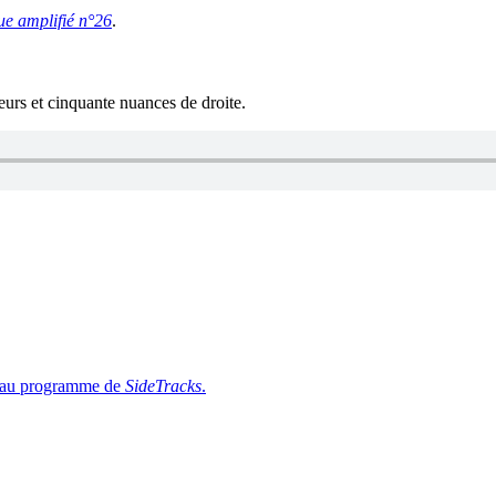
ue amplifié n°26
.
eurs et cinquante nuances de droite.
is au programme de
SideTracks
.