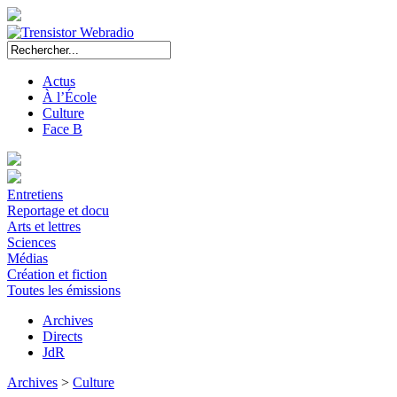
Actus
À l’École
Culture
Face B
Entretiens
Reportage et docu
Arts et lettres
Sciences
Médias
Création et fiction
Toutes les émissions
Archives
Directs
JdR
Archives
>
Culture