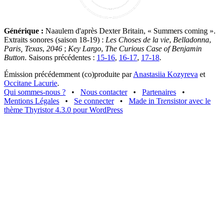
Générique :
Naaulem d'après Dexter Britain, « Summers coming ».
Extraits sonores (saison 18-19) :
Les Choses de la vie
,
Belladonna
,
Paris, Texas
,
2046
;
Key Largo
,
The Curious Case of Benjamin
Button
. Saisons précédentes :
15-16
,
16-17
,
17-18
.
Émission précédemment (co)produite par
Anastasiia Kozyreva
et
Occitane Lacurie
.
Qui sommes-nous ?
•
Nous contacter
•
Partenaires
•
Mentions Légales
•
Se connecter
•
Made in Tr
ens
istor avec le
thème Thyristor 4.3.0 pour WordPress