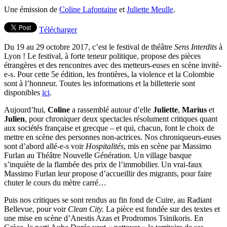
Une émission de
Coline Lafontaine
et
Juliette Meulle
.
Télécharger
Du 19 au 29 octobre 2017, c’est le festival de théâtre
Sens Interdits
à
Lyon ! Le festival, à forte teneur politique, propose des pièces
étrangères et des rencontres avec des metteurs-euses en scène invité-
e-s. Pour cette 5e édition, les frontières, la violence et la Colombie
sont à l’honneur. Toutes les informations et la billetterie sont
disponibles
ici
.
Aujourd’hui,
Coline
a rassemblé autour d’elle
Juliette
,
Marius
et
Julien
, pour chroniquer deux spectacles résolument critiques quant
aux sociétés française et grecque – et qui, chacun, font le choix de
mettre en scène des personnes non-actrices. Nos chroniqueurs-euses
sont d’abord allé-e-s voir
Hospitalités
, mis en scène par Massimo
Furlan au Théâtre Nouvelle Génération. Un village basque
s’inquiète de la flambée des prix de l’immobilier. Un vrai-faux
Massimo Furlan leur propose d’accueillir des migrants, pour faire
chuter le cours du mètre carré…
Puis nos critiques se sont rendus au fin fond de Cuire, au Radiant
Bellevue, pour voir
Clean City.
La pièce est fondée sur des textes et
une mise en scène d’Anestis Azas et Prodromos Tsinikoris. En