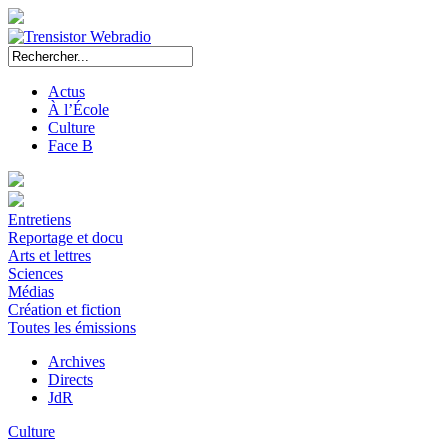
Actus
À l’École
Culture
Face B
Entretiens
Reportage et docu
Arts et lettres
Sciences
Médias
Création et fiction
Toutes les émissions
Archives
Directs
JdR
Culture