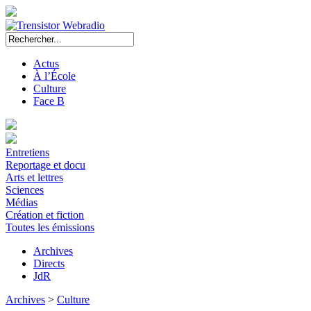
Actus
À l’École
Culture
Face B
Entretiens
Reportage et docu
Arts et lettres
Sciences
Médias
Création et fiction
Toutes les émissions
Archives
Directs
JdR
Archives
>
Culture