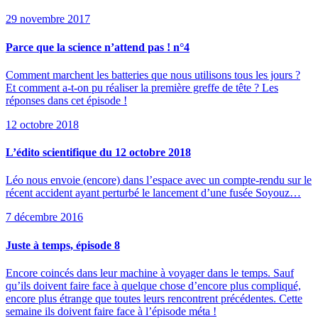
29 novembre 2017
Parce que la science n’attend pas ! n°4
Comment marchent les batteries que nous utilisons tous les jours ?
Et comment a-t-on pu réaliser la première greffe de tête ? Les
réponses dans cet épisode !
12 octobre 2018
L’édito scientifique du 12 octobre 2018
Léo nous envoie (encore) dans l’espace avec un compte-rendu sur le
récent accident ayant perturbé le lancement d’une fusée Soyouz…
7 décembre 2016
Juste à temps, épisode 8
Encore coincés dans leur machine à voyager dans le temps. Sauf
qu’ils doivent faire face à quelque chose d’encore plus compliqué,
encore plus étrange que toutes leurs rencontrent précédentes. Cette
semaine ils doivent faire face à l’épisode méta !