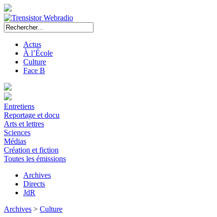
Actus
À l’École
Culture
Face B
Entretiens
Reportage et docu
Arts et lettres
Sciences
Médias
Création et fiction
Toutes les émissions
Archives
Directs
JdR
Archives
>
Culture