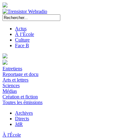
Actus
À l’École
Culture
Face B
Entretiens
Reportage et docu
Arts et lettres
Sciences
Médias
Création et fiction
Toutes les émissions
Archives
Directs
JdR
À l'École