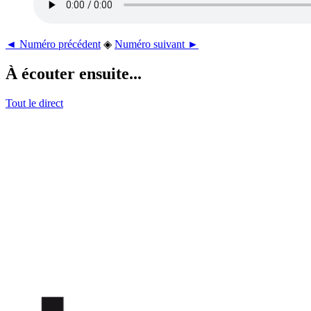
◄ Numéro précédent
◈
Numéro suivant ►
À écouter ensuite...
Tout le direct