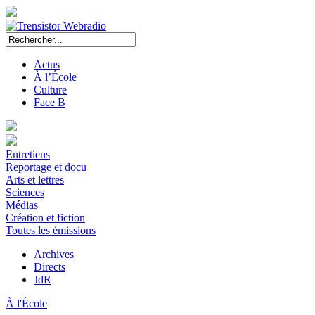
Actus
À l’École
Culture
Face B
Entretiens
Reportage et docu
Arts et lettres
Sciences
Médias
Création et fiction
Toutes les émissions
Archives
Directs
JdR
À l'École