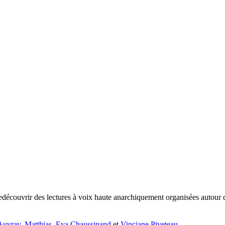
edécouvrir des lectures à voix haute anarchiquement organisées autour
Auvray
,
Matthias
,
Eva Chaussinand
et
Vinciane Piveteau
.