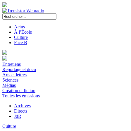
Actus
À l’École
Culture
Face B
Entretiens
Reportage et docu
Arts et lettres
Sciences
Médias
Création et fiction
Toutes les émissions
Archives
Directs
JdR
Culture