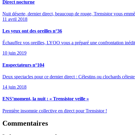
Direct nocturne
Nuit déserte, dernier direct, beaucoup de rouge, Trensistor vous emmèn
11 avril 2018
Les yeux ont des oreilles n°36
Échauffez vos oreilles, LYOO vous a préparé une confrontation inédite e
10 juin 2019
Enspectateurs n°104
Deux spectacles pour ce dernier direct : Célestins ou clochards céleste
14 juin 2018
ENS’moment, la nuit : « Trensistor veille »
Première insomnie collective en direct pour Trensistor !
Commentaires