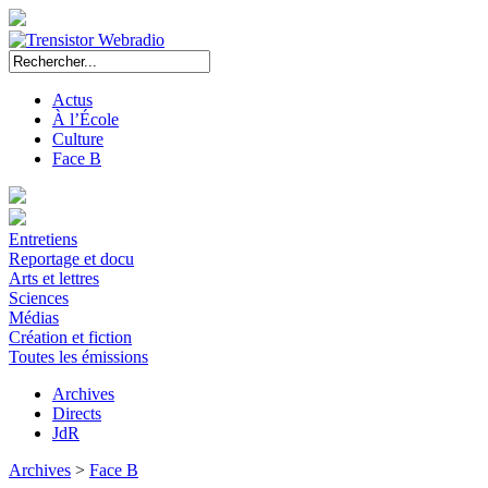
Actus
À l’École
Culture
Face B
Entretiens
Reportage et docu
Arts et lettres
Sciences
Médias
Création et fiction
Toutes les émissions
Archives
Directs
JdR
Archives
>
Face B