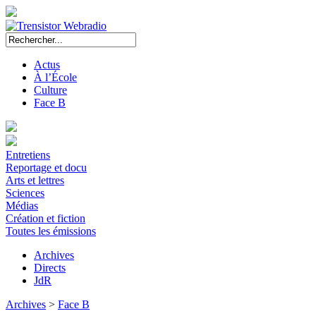
Actus
À l’École
Culture
Face B
Entretiens
Reportage et docu
Arts et lettres
Sciences
Médias
Création et fiction
Toutes les émissions
Archives
Directs
JdR
Archives
>
Face B