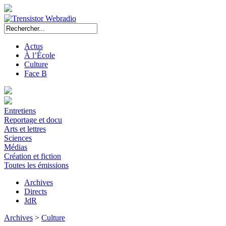
Actus
À l’École
Culture
Face B
Entretiens
Reportage et docu
Arts et lettres
Sciences
Médias
Création et fiction
Toutes les émissions
Archives
Directs
JdR
Archives
>
Culture