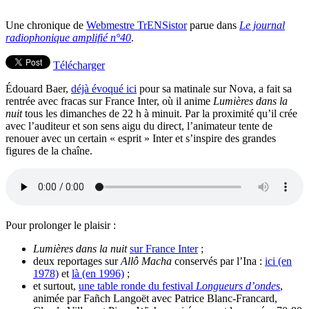
Une chronique de
Webmestre TrENSistor
parue dans
Le journal
radiophonique amplifié n°40
.
Télécharger
Édouard Baer,
déjà évoqué ici
pour sa matinale sur Nova, a fait sa
rentrée avec fracas sur France Inter, où il anime
Lumières dans la
nuit
tous les dimanches de 22 h à minuit. Par la proximité qu’il crée
avec l’auditeur et son sens aigu du direct, l’animateur tente de
renouer avec un certain « esprit » Inter et s’inspire des grandes
figures de la chaîne.
Pour prolonger le plaisir :
Lumières dans la nuit
sur France Inter
;
deux reportages sur
Allô Macha
conservés par l’Ina :
ici (en
1978)
et
là (en 1996)
;
et surtout,
une table ronde du festival
Longueurs d’ondes
,
animée par Fañch Langoët avec Patrice Blanc-Francard,