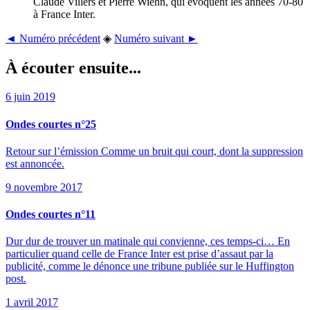
Claude Villers et Pierre Wiehn, qui évoquent les années 70-80
à France Inter.
◄ Numéro précédent
◈
Numéro suivant ►
À écouter ensuite...
6 juin 2019
Ondes courtes n°25
Retour sur l’émission Comme un bruit qui court, dont la suppression
est annoncée.
9 novembre 2017
Ondes courtes n°11
Dur dur de trouver un matinale qui convienne, ces temps-ci… En
particulier quand celle de France Inter est prise d’assaut par la
publicité, comme le dénonce une tribune publiée sur le Huffington
post.
1 avril 2017