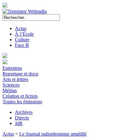
Actus
À l’École
Culture
Face B
Entretiens
Reportage et docu
Arts et lettres
Sciences
Médias
Création et fiction
Toutes les émissions
Archives
Directs
JdR
Actus
>
Le Journal radiophonique amplifié