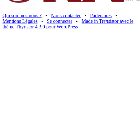
Qui sommes-nous ?
•
Nous contacter
•
Partenaires
•
Mentions Légales
•
Se connecter
•
Made in Tr
ens
istor avec le
thème Thyristor 4.3.0 pour WordPress