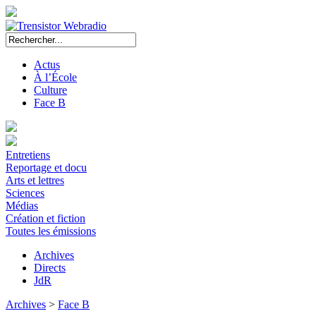
Actus
À l’École
Culture
Face B
Entretiens
Reportage et docu
Arts et lettres
Sciences
Médias
Création et fiction
Toutes les émissions
Archives
Directs
JdR
Archives
>
Face B