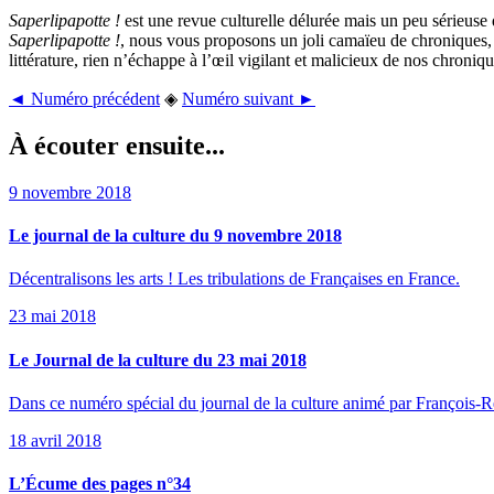
Saperlipapotte !
est une revue culturelle délurée mais un peu sérieus
Saperlipapotte !
, nous vous proposons un joli camaïeu de chroniques, al
littérature, rien n’échappe à l’œil vigilant et malicieux de nos chroniq
◄ Numéro précédent
◈
Numéro suivant ►
À écouter ensuite...
9 novembre 2018
Le journal de la culture du 9 novembre 2018
Décentralisons les arts ! Les tribulations de Françaises en France.
23 mai 2018
Le Journal de la culture du 23 mai 2018
Dans ce numéro spécial du journal de la culture animé par François-Ren
18 avril 2018
L’Écume des pages n°34