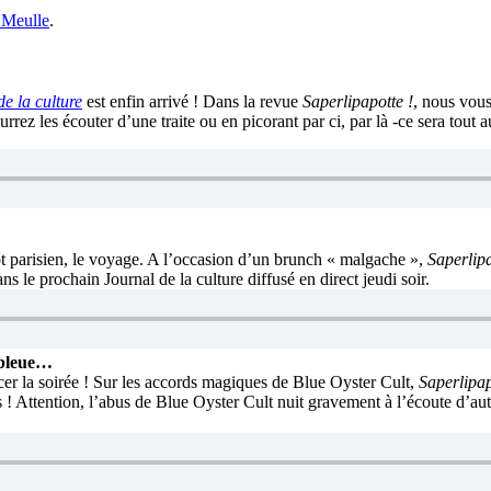
e Meulle
.
de la culture
est enfin arrivé ! Dans la revue
Saperlipapotte !
, nous vou
rez les écouter d’une traite ou en picorant par ci, par là -ce sera tout 
t parisien, le voyage. A l’occasion d’un brunch « malgache »,
Saperlip
ns le prochain Journal de la culture diffusé en direct jeudi soir.
e bleue…
cer la soirée ! Sur les accords magiques de Blue Oyster Cult,
Saperlipap
 ! Attention, l’abus de Blue Oyster Cult nuit gravement à l’écoute d’au