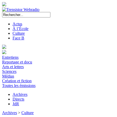
Actus
À l’École
Culture
Face B
Entretiens
Reportage et docu
Arts et lettres
Sciences
Médias
Création et fiction
Toutes les émissions
Archives
Directs
JdR
Archives
>
Culture