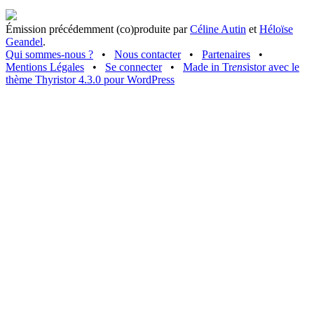
Émission précédemment (co)produite par
Céline Autin
et
Héloïse
Geandel
.
Qui sommes-nous ?
•
Nous contacter
•
Partenaires
•
Mentions Légales
•
Se connecter
•
Made in Tr
ens
istor avec le
thème Thyristor 4.3.0 pour WordPress