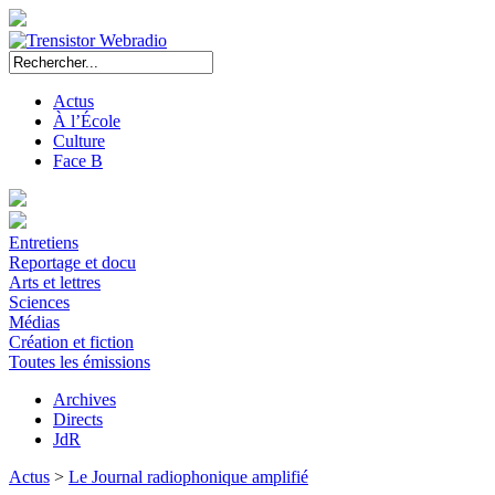
Actus
À l’École
Culture
Face B
Entretiens
Reportage et docu
Arts et lettres
Sciences
Médias
Création et fiction
Toutes les émissions
Archives
Directs
JdR
Actus
>
Le Journal radiophonique amplifié