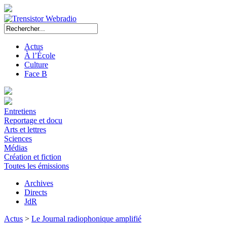
Actus
À l’École
Culture
Face B
Entretiens
Reportage et docu
Arts et lettres
Sciences
Médias
Création et fiction
Toutes les émissions
Archives
Directs
JdR
Actus
>
Le Journal radiophonique amplifié