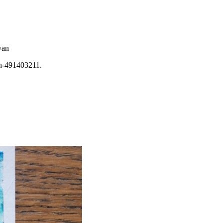
yan
in-491403211.