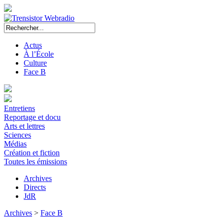
Actus
À l’École
Culture
Face B
Entretiens
Reportage et docu
Arts et lettres
Sciences
Médias
Création et fiction
Toutes les émissions
Archives
Directs
JdR
Archives
>
Face B