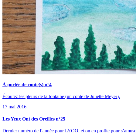
À portée de conte(s) n°4
Écoutez les pleurs de la fontaine (un conte de Juliette Meyer).
17 mai 2016
Les Yeux Ont des Oreilles n°25
Dernier numéro de l’année pour LYOO, et on en profite pour s’amuser 