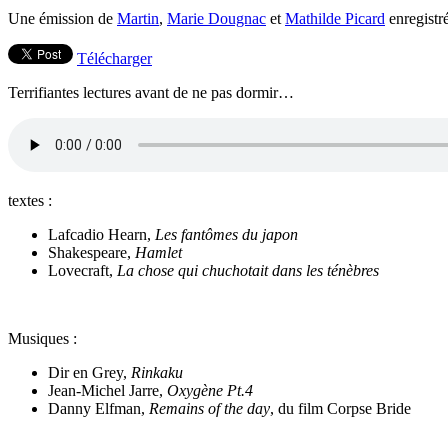
Une émission de
Martin
,
Marie Dougnac
et
Mathilde Picard
enregistré
Télécharger
Terrifiantes lectures avant de ne pas dormir…
textes :
Lafcadio Hearn,
Les fantômes du japon
Shakespeare,
Hamlet
Lovecraft,
La chose qui chuchotait dans les ténèbres
Musiques :
Dir en Grey,
Rinkaku
Jean-Michel Jarre,
Oxygène Pt.4
Danny Elfman,
Remains of the day
, du film Corpse Bride