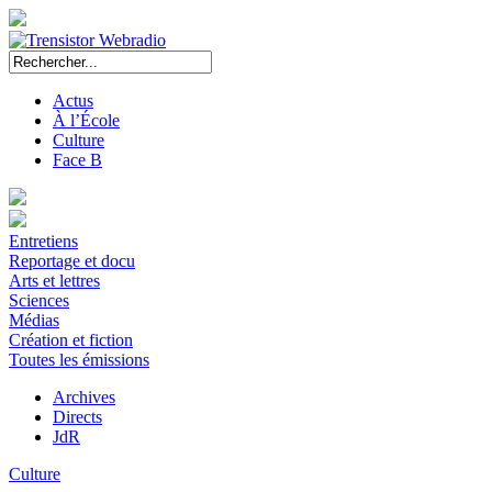
Actus
À l’École
Culture
Face B
Entretiens
Reportage et docu
Arts et lettres
Sciences
Médias
Création et fiction
Toutes les émissions
Archives
Directs
JdR
Culture