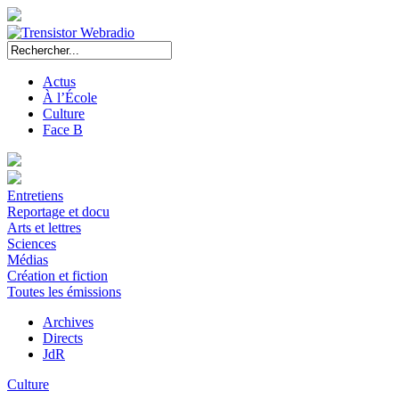
Actus
À l’École
Culture
Face B
Entretiens
Reportage et docu
Arts et lettres
Sciences
Médias
Création et fiction
Toutes les émissions
Archives
Directs
JdR
Culture