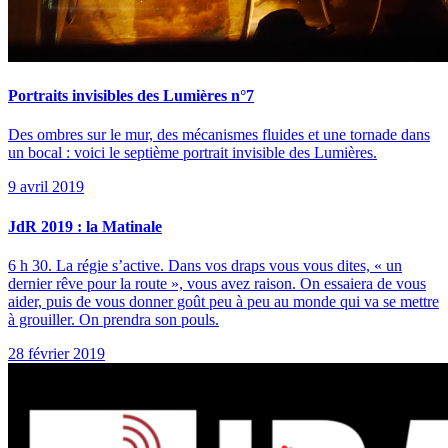
Portraits invisibles des Lumières n°7
Des ombres sur le mur, des mécanismes fluides et une tornade dans
un bocal : voici le septième portrait invisible des Lumières.
9 avril 2019
JdR 2019 : la Matinale
6 h 30. La régie s’active. Dans vos draps vous vous dites, « un
dernier rêve pour la route », vous avez raison. On essaiera de vous
aider, puis de vous donner goût peu à peu au monde qui va se mettre
à grouiller. On prendra son pouls.
28 février 2019