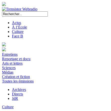
Actus
À l’École
Culture
Face B
Entretiens
Reportage et docu
Arts et lettres
Sciences
Médias
Création et fiction
Toutes les émissions
Archives
Directs
JdR
Culture