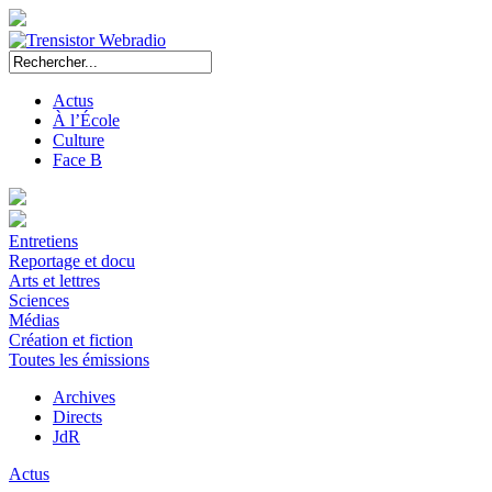
Actus
À l’École
Culture
Face B
Entretiens
Reportage et docu
Arts et lettres
Sciences
Médias
Création et fiction
Toutes les émissions
Archives
Directs
JdR
Actus