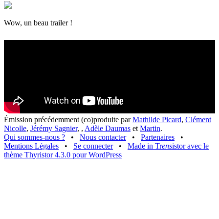
Wow, un beau trailer !
Émission précédemment (co)produite par
Mathilde Picard
,
Clément
Nicolle
,
Jérémy Sagnier
,
,
Adèle Daumas
et
Martin
.
Qui sommes-nous ?
•
Nous contacter
•
Partenaires
•
Mentions Légales
•
Se connecter
•
Made in Tr
ens
istor avec le
thème Thyristor 4.3.0 pour WordPress