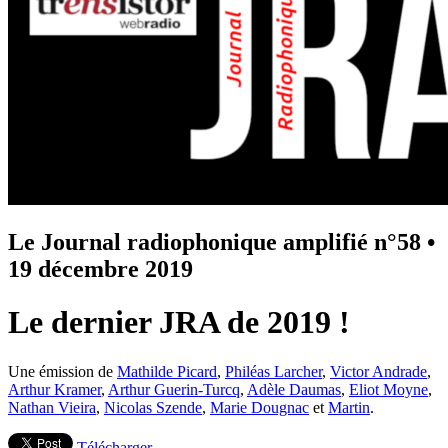
Le Journal radiophonique amplifié n°58
•
19 décembre 2019
Le dernier JRA de 2019 !
Une émission de
Mathilde Picard
,
Philéas Larcher
,
Victor Andrade
,
Arthur Kramer
,
Arthur Guerin-Turcq
,
Adèle Daumas
,
Eliot Moyne
,
Nathan Vieira
,
Nicolas Szende
,
Marie Dougnac
et
Martin
.
Télécharger