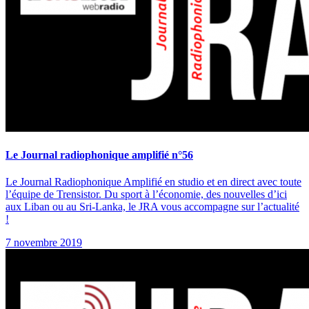
Le Journal radiophonique amplifié n°56
Le Journal Radiophonique Amplifié en studio et en direct avec toute
l’équipe de Trensistor. Du sport à l’économie, des nouvelles d’ici
aux Liban ou au Sri-Lanka, le JRA vous accompagne sur l’actualité
!
7 novembre 2019