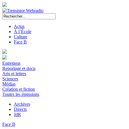
Actus
À l’École
Culture
Face B
Entretiens
Reportage et docu
Arts et lettres
Sciences
Médias
Création et fiction
Toutes les émissions
Archives
Directs
JdR
Face B