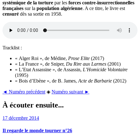
systémique de la torture
par les
forces contre-insurrectionnelles
françaises
sur la
population algérienne
. A ce titre, le livre est
censuré
dès sa sortie en 1958.
Tracklist :
« Alger Roi », de Médine,
Prose Elite
(2017)
« La France », de Sniper,
Du Rire aux Larmes
(2001)
« L’Etat Assassine », de Assassin,
L’Homicide Volontaire
(1995)
« Bois d’Ebène », de B. James,
Acte de Barbarie
(2012)
◄ Numéro précédent
◈
Numéro suivant ►
À écouter ensuite...
17 décembre 2014
Il regarde le monde tourner n°26