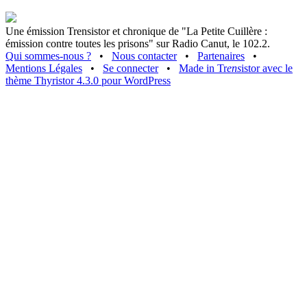
Une émission Trensistor et chronique de "La Petite Cuillère :
émission contre toutes les prisons" sur Radio Canut, le 102.2.
Qui sommes-nous ?
•
Nous contacter
•
Partenaires
•
Mentions Légales
•
Se connecter
•
Made in Tr
ens
istor avec le
thème Thyristor 4.3.0 pour WordPress