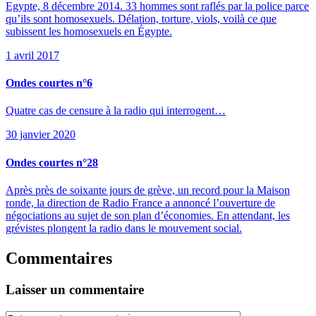
Egypte, 8 décembre 2014. 33 hommes sont raflés par la police parce
qu’ils sont homosexuels. Délation, torture, viols, voilà ce que
subissent les homosexuels en Égypte.
1 avril 2017
Ondes courtes n°6
Quatre cas de censure à la radio qui interrogent…
30 janvier 2020
Ondes courtes n°28
Après près de soixante jours de grève, un record pour la Maison
ronde, la direction de Radio France a annoncé l’ouverture de
négociations au sujet de son plan d’économies. En attendant, les
grévistes plongent la radio dans le mouvement social.
Commentaires
Laisser un commentaire