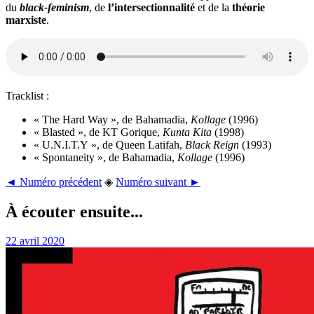
du
black-feminism
, de
l’intersectionnalité
et de la
théorie
marxiste
.
Tracklist :
« The Hard Way », de Bahamadia,
Kollage
(1996)
« Blasted », de KT Gorique,
Kunta Kita
(1998)
« U.N.I.T.Y », de Queen Latifah,
Black Reign
(1993)
« Spontaneity », de Bahamadia,
Kollage
(1996)
◄ Numéro précédent
◈
Numéro suivant ►
À écouter ensuite...
22 avril 2020