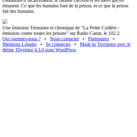
conditions d’incarcération, le monde carcéral et les idées qui en
émanent. Ce que les humains font de la prison, et ce que la prison
fait des humains.
Une émission Trensistor et chronique de "La Petite Cuillère :
émission contre toutes les prisons" sur Radio Canut, le 102.2.
Qui sommes-nous ?
•
Nous contacter
•
Partenaires
•
Mentions Légales
•
Se connecter
•
Made in Tr
ens
istor avec le
thème Thyristor 4.3.0 pour WordPress