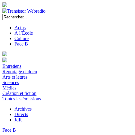
Actus
À l’École
Culture
Face B
Entretiens
Reportage et docu
Arts et lettres
Sciences
Médias
Création et fiction
Toutes les émissions
Archives
Directs
JdR
Face B