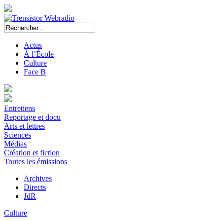
Actus
À l’École
Culture
Face B
Entretiens
Reportage et docu
Arts et lettres
Sciences
Médias
Création et fiction
Toutes les émissions
Archives
Directs
JdR
Culture